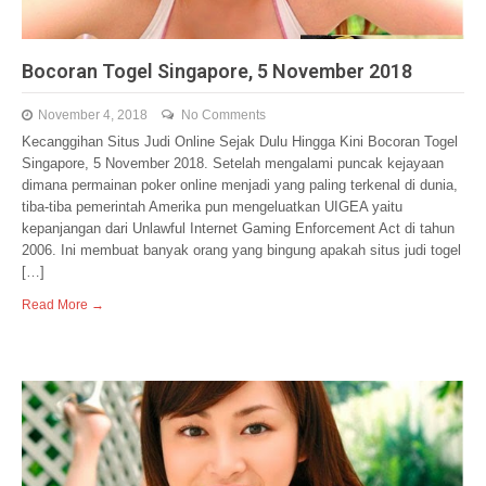
Bocoran Togel Singapore, 5 November 2018
November 4, 2018
No Comments
Kecanggihan Situs Judi Online Sejak Dulu Hingga Kini Bocoran Togel
Singapore, 5 November 2018. Setelah mengalami puncak kejayaan
dimana permainan poker online menjadi yang paling terkenal di dunia,
tiba-tiba pemerintah Amerika pun mengeluatkan UIGEA yaitu
kepanjangan dari Unlawful Internet Gaming Enforcement Act di tahun
2006. Ini membuat banyak orang yang bingung apakah situs judi togel
[…]
Read More →