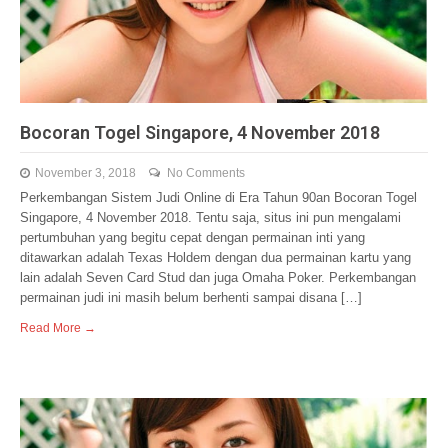
Bocoran Togel Singapore, 4 November 2018
November 3, 2018
No Comments
Perkembangan Sistem Judi Online di Era Tahun 90an Bocoran Togel
Singapore, 4 November 2018. Tentu saja, situs ini pun mengalami
pertumbuhan yang begitu cepat dengan permainan inti yang
ditawarkan adalah Texas Holdem dengan dua permainan kartu yang
lain adalah Seven Card Stud dan juga Omaha Poker. Perkembangan
permainan judi ini masih belum berhenti sampai disana […]
Read More →