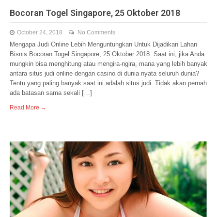
Bocoran Togel Singapore, 25 Oktober 2018
October 24, 2018
No Comments
Mengapa Judi Online Lebih Menguntungkan Untuk Dijadikan Lahan
Bisnis Bocoran Togel Singapore, 25 Oktober 2018. Saat ini, jika Anda
mungkin bisa menghitung atau mengira-ngira, mana yang lebih banyak
antara situs judi online dengan casino di dunia nyata seluruh dunia?
Tentu yang paling banyak saat ini adalah situs judi. Tidak akan pernah
ada batasan sama sekali […]
Read More →