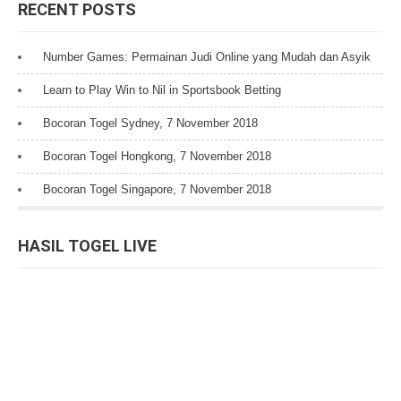
RECENT POSTS
t
s
Number Games: Permainan Judi Online yang Mudah dan Asyik
n
Learn to Play Win to Nil in Sportsbook Betting
a
Bocoran Togel Sydney, 7 November 2018
v
Bocoran Togel Hongkong, 7 November 2018
i
Bocoran Togel Singapore, 7 November 2018
g
a
HASIL TOGEL LIVE
t
i
o
n