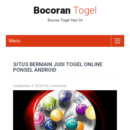
Bocoran
Togel
Bocora Togel Hari Ini
Menu
SITUS BERMAIN JUDI TOGEL ONLINE
PONSEL ANDROID
September 4, 2018
No Comments