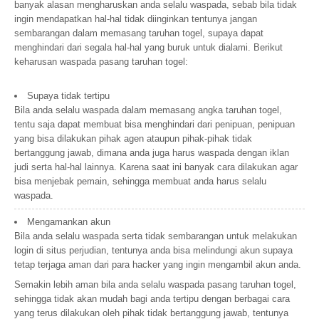
banyak alasan mengharuskan anda selalu waspada, sebab bila tidak
ingin mendapatkan hal-hal tidak diinginkan tentunya jangan
sembarangan dalam memasang taruhan togel, supaya dapat
menghindari dari segala hal-hal yang buruk untuk dialami. Berikut
keharusan waspada pasang taruhan togel:
Supaya tidak tertipu
Bila anda selalu waspada dalam memasang angka taruhan togel,
tentu saja dapat membuat bisa menghindari dari penipuan, penipuan
yang bisa dilakukan pihak agen ataupun pihak-pihak tidak
bertanggung jawab, dimana anda juga harus waspada dengan iklan
judi serta hal-hal lainnya. Karena saat ini banyak cara dilakukan agar
bisa menjebak pemain, sehingga membuat anda harus selalu
waspada.
Mengamankan akun
Bila anda selalu waspada serta tidak sembarangan untuk melakukan
login di situs perjudian, tentunya anda bisa melindungi akun supaya
tetap terjaga aman dari para hacker yang ingin mengambil akun anda.
Semakin lebih aman bila anda selalu waspada pasang taruhan togel,
sehingga tidak akan mudah bagi anda tertipu dengan berbagai cara
yang terus dilakukan oleh pihak tidak bertanggung jawab, tentunya