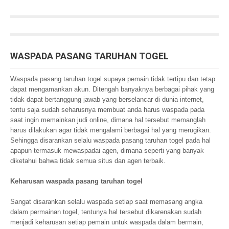
WASPADA PASANG TARUHAN TOGEL
Waspada pasang taruhan togel supaya pemain tidak tertipu dan tetap
dapat mengamankan akun. Ditengah banyaknya berbagai pihak yang
tidak dapat bertanggung jawab yang berselancar di dunia internet,
tentu saja sudah seharusnya membuat anda harus waspada pada
saat ingin memainkan judi online, dimana hal tersebut memanglah
harus dilakukan agar tidak mengalami berbagai hal yang merugikan.
Sehingga disarankan selalu waspada pasang taruhan togel pada hal
apapun termasuk mewaspadai agen, dimana seperti yang banyak
diketahui bahwa tidak semua situs dan agen terbaik.
Keharusan waspada pasang taruhan togel
Sangat disarankan selalu waspada setiap saat memasang angka
dalam permainan togel, tentunya hal tersebut dikarenakan sudah
menjadi keharusan setiap pemain untuk waspada dalam bermain,