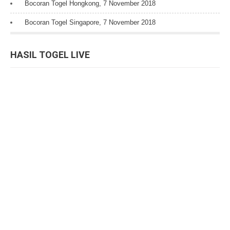
i
Bocoran Togel Hongkong, 7 November 2018
g
Bocoran Togel Singapore, 7 November 2018
a
t
HASIL TOGEL LIVE
i
o
n