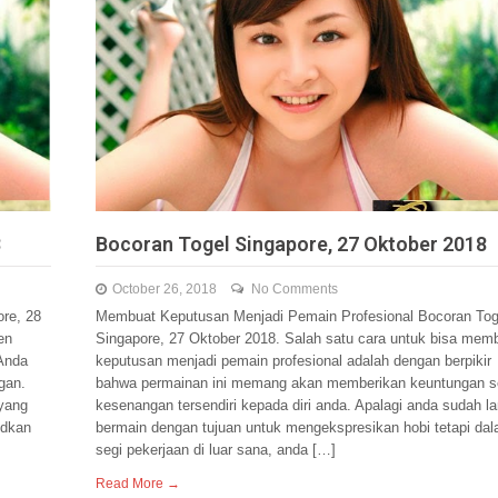
8
Bocoran Togel Singapore, 27 Oktober 2018
October 26, 2018
No Comments
ore, 28
Membuat Keputusan Menjadi Pemain Profesional Bocoran Tog
en
Singapore, 27 Oktober 2018. Salah satu cara untuk bisa mem
 Anda
keputusan menjadi pemain profesional adalah dengan berpikir
gan.
bahwa permainan ini memang akan memberikan keuntungan s
yang
kesenangan tersendiri kepada diri anda. Apalagi anda sudah l
udkan
bermain dengan tujuan untuk mengekspresikan hobi tetapi da
segi pekerjaan di luar sana, anda […]
Read More →