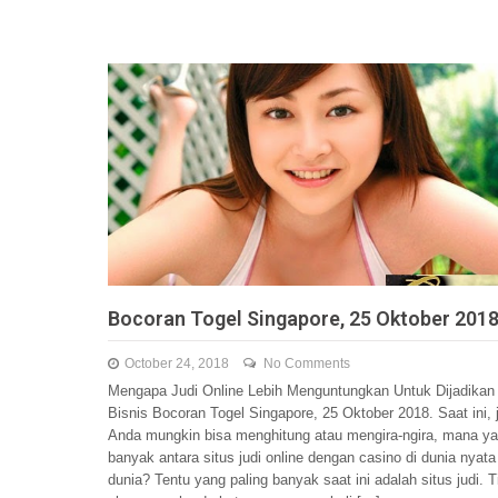
Bocoran Togel Singapore, 25 Oktober 201
October 24, 2018
No Comments
Mengapa Judi Online Lebih Menguntungkan Untuk Dijadikan
Bisnis Bocoran Togel Singapore, 25 Oktober 2018. Saat ini, 
Anda mungkin bisa menghitung atau mengira-ngira, mana ya
banyak antara situs judi online dengan casino di dunia nyata
dunia? Tentu yang paling banyak saat ini adalah situs judi. T