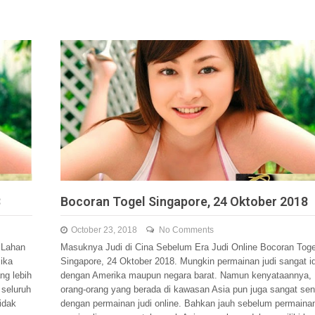
8
Bocoran Togel Singapore, 24 Oktober 2018
October 23, 2018
No Comments
 Lahan
Masuknya Judi di Cina Sebelum Era Judi Online Bocoran Toge
jika
Singapore, 24 Oktober 2018. Mungkin permainan judi sangat id
ng lebih
dengan Amerika maupun negara barat. Namun kenyataannya,
 seluruh
orang-orang yang berada di kawasan Asia pun juga sangat se
idak
dengan permainan judi online. Bahkan jauh sebelum permaina