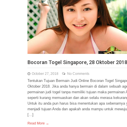
Bocoran Togel Singapore, 28 Oktober 201
October 27, 2018
No Comments
Tentukan Tujuan Bermain Judi Online Bocoran Togel Singap
Oktober 2018. Jika anda hanya bermain di dalam sebuah ag
permainan judi togel tanpa memiliki tujuan maka permainan
seperti kurang memuaskan dan akan selalu merasa kekuran
Untuk itu anda pun harus bisa menentukan apa sebenarnya 
menjadi tujuan Anda dan apakah anda mampu untuk mewuj
[…]
Read More →