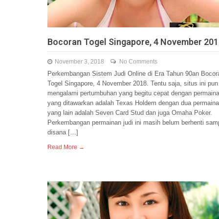
Bocoran Togel Singapore, 4 November 201
November 3, 2018
No Comments
Perkembangan Sistem Judi Online di Era Tahun 90an Bocor
Togel Singapore, 4 November 2018. Tentu saja, situs ini pun
mengalami pertumbuhan yang begitu cepat dengan permainan
yang ditawarkan adalah Texas Holdem dengan dua permaina
yang lain adalah Seven Card Stud dan juga Omaha Poker.
Perkembangan permainan judi ini masih belum berhenti sam
disana […]
Read More →